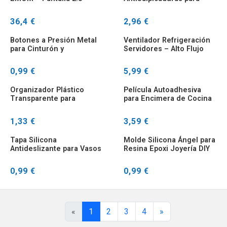
Entrenamiento MMA
Termo y Botella Plástico
Universal Portátil
36,4 €
2,96 €
Botones a Presión Metal
Ventilador Refrigeración
para Cinturón y
Servidores – Alto Flujo
Complementos
Silencioso
0,99 €
5,99 €
Organizador Plástico
Película Autoadhesiva
Transparente para
para Encimera de Cocina
Cuentas y Diamantes
Antigrasa
1,33 €
3,59 €
Tapa Silicona
Molde Silicona Ángel para
Antideslizante para Vasos
Resina Epoxi Joyería DIY
– Protección Antigolpes
Colgantes
0,99 €
0,99 €
«
1
2
3
4
»