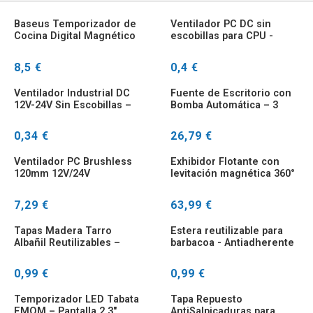
Baseus Temporizador de
Ventilador PC DC sin
Cocina Digital Magnético
escobillas para CPU -
con Rotación
5V/12V/24V
50/60/70/80mm
8,5 €
0,4 €
Ventilador Industrial DC
Fuente de Escritorio con
12V-24V Sin Escobillas –
Bomba Automática – 3
Rodamiento Manguito
Niveles Decorativa
0,34 €
26,79 €
Ventilador PC Brushless
Exhibidor Flotante con
120mm 12V/24V
levitación magnética 360°
Rodamiento Manga
para Joyería
7,29 €
63,99 €
Tapas Madera Tarro
Estera reutilizable para
Albañil Reutilizables –
barbacoa - Antiadherente
Varios Tamaños Conserva
y fácil de limpiar
0,99 €
0,99 €
Temporizador LED Tabata
Tapa Repuesto
EMOM – Pantalla 2.3"
AntiSalpicaduras para