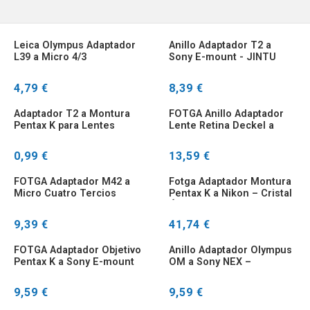
Leica Olympus Adaptador
Anillo Adaptador T2 a
L39 a Micro 4/3
Sony E-mount - JINTU
4,79 €
8,39 €
Adaptador T2 a Montura
FOTGA Anillo Adaptador
Pentax K para Lentes
Lente Retina Deckel a
Telescópicas
Nikon Montaje AI F
0,99 €
13,59 €
FOTGA Adaptador M42 a
Fotga Adaptador Montura
Micro Cuatro Tercios
Pentax K a Nikon – Cristal
Olympus Panasonic para
Óptico
FOTGA
9,39 €
41,74 €
FOTGA Adaptador Objetivo
Anillo Adaptador Olympus
Pentax K a Sony E-mount
OM a Sony NEX –
Conversión Óptica
9,59 €
9,59 €