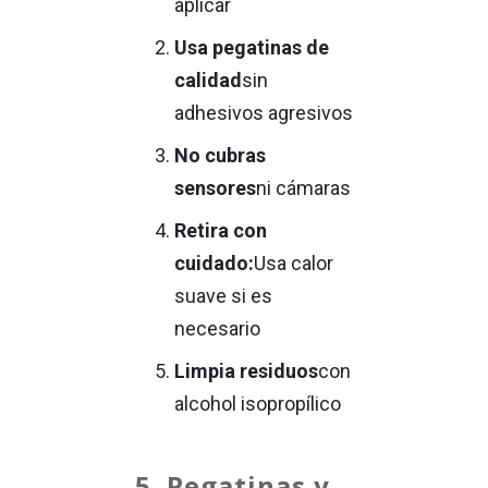
aplicar
Usa pegatinas de
calidad
sin
adhesivos agresivos
No cubras
sensores
ni cámaras
Retira con
cuidado:
Usa calor
suave si es
necesario
Limpia residuos
con
alcohol isopropílico
5. Pegatinas y