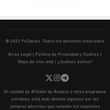
© 2023 PcCables. Todos los derechos reservados
Aviso Legal
|
Política de Privacidad y Cookies
|
Mapa de sitio web
|
¿Quiénes somos?
En calidad de Afiliado de Amazon y otros programas
similares, esta web obtiene ingresos por las
compras adscritas que cumplen los requisitos