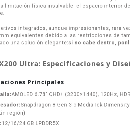
a limitación física insalvable: el espacio interior d
e.
jetivos integrados, aunque impresionantes, rara v
mm equivalentes debido a las restricciones de ta
ado una solución elegante:
si no cabe dentro, pon
 X200 Ultra: Especificaciones y Dis
caciones Principales
alla:
AMOLED 6.78" QHD+ (3200×1440), 120Hz, HD
esador:
Snapdragon 8 Gen 3 o MediaTek Dimensit
ún región)
:
12/16/24 GB LPDDR5X