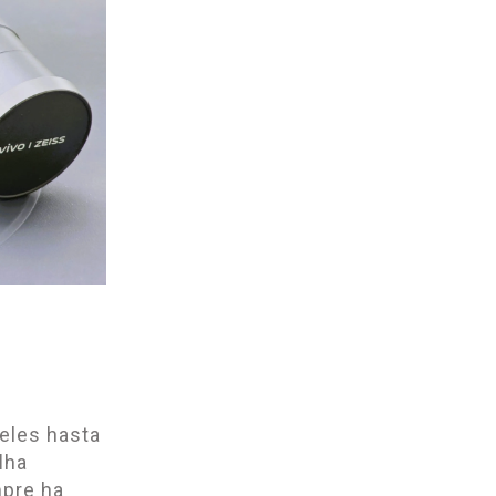
eles hasta
l
ha
mpre ha