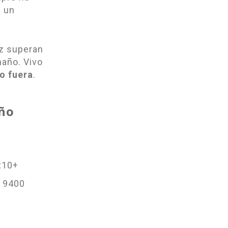
e un
ez superan
maño. Vivo
lo fuera
.
eño
R10+
y 9400