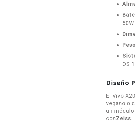
Alm
Bate
50W
Dime
Peso
Sist
OS 1
Diseño 
El Vivo X2
vegano o ce
un módulo 
con
Zeiss
.