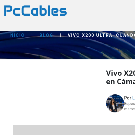
INICIO
|
BLOG
|
VIVO X200 ULTRA: CUAN
Vivo X2
en Cáma
Por
L
Especi
martes