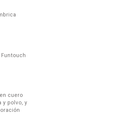
mbrica
/ Funtouch
 en cuero
 y polvo, y
boración