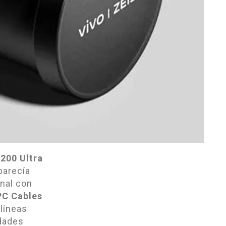
200 Ultra
parecía
nal con
PC Cables
líneas
dades