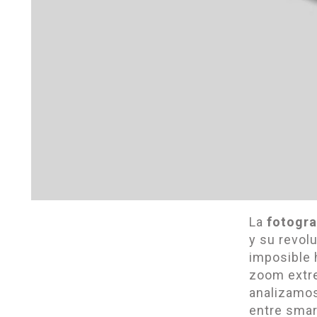
La
fotogra
y su revol
imposible 
zoom extr
analizamos
entre smar