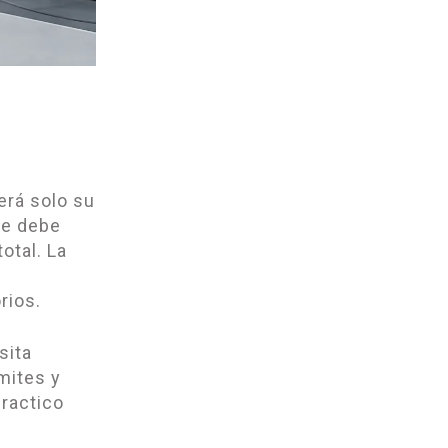
erá solo su
se debe
otal. La
rios.
sita
mites y
practico