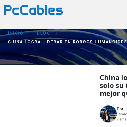
INICIO
|
BLOG
|
CHINA LOGRA LIDERAR EN ROBOTS HUMANOIDES
China l
solo su
mejor q
Por
L
Especi
vierne