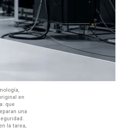
nología,
riginal en
a: que
separan una
eguridad.
n la tarea,