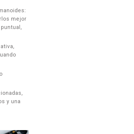
umanoides:
rlos mejor
 puntual,
ativa,
cuando
 o
cionadas,
os y una