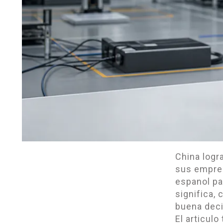
China logr
sus empres
espanol pa
significa,
buena deci
El articulo