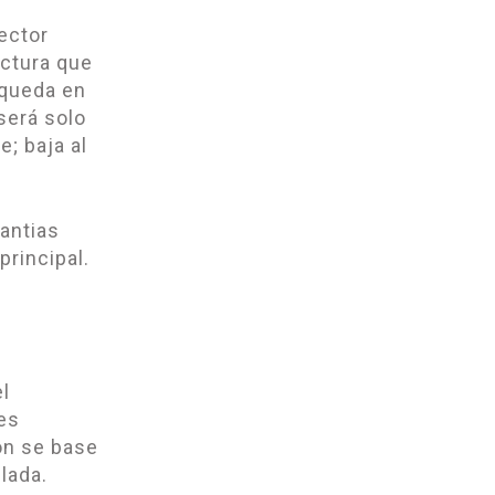
lector
uctura que
 queda en
será solo
; baja al
rantias
principal.
el
tes
on se base
lada.