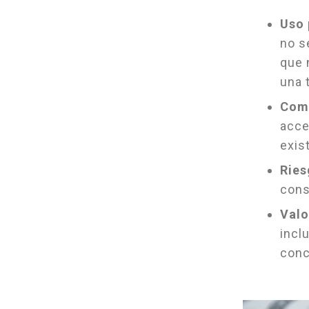
Uso 
no s
que 
una 
Comp
acce
exis
Ries
cons
Valo
incl
conc