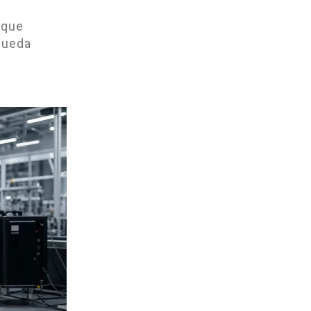
oque
queda