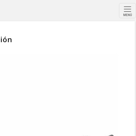
MENÚ
tión