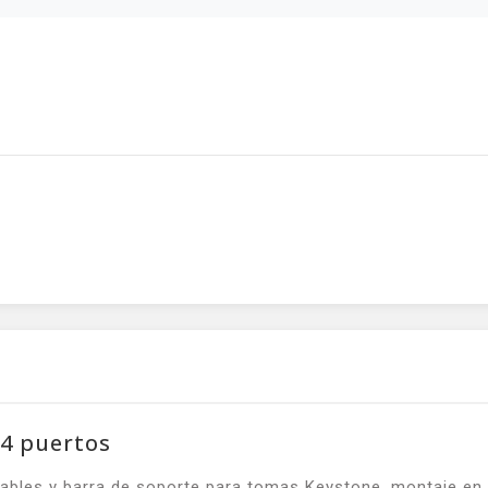
4 puertos
bles y barra de soporte para tomas Keystone, montaje en p