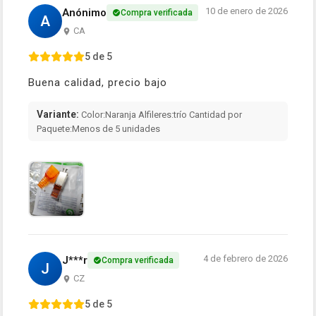
10 de enero de 2026
Anónimo
Compra verificada
A
CA
5 de 5
Buena calidad, precio bajo
Variante:
Color:Naranja Alfileres:trío Cantidad por
Paquete:Menos de 5 unidades
4 de febrero de 2026
J***r
Compra verificada
J
CZ
5 de 5