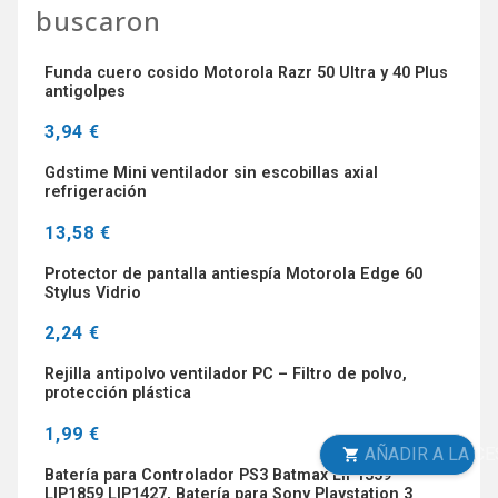
buscaron
Funda cuero cosido Motorola Razr 50 Ultra y 40 Plus
antigolpes
3,94 €
Gdstime Mini ventilador sin escobillas axial
refrigeración
13,58 €
Protector de pantalla antiespía Motorola Edge 60
Stylus Vidrio
2,24 €
Rejilla antipolvo ventilador PC – Filtro de polvo,
protección plástica
1,99 €
AÑADIR A LA CESTA
Batería para Controlador PS3 Batmax LIP1359
LIP1859 LIP1427, Batería para Sony Playstation 3