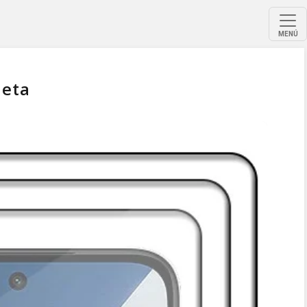
MENÚ
leta