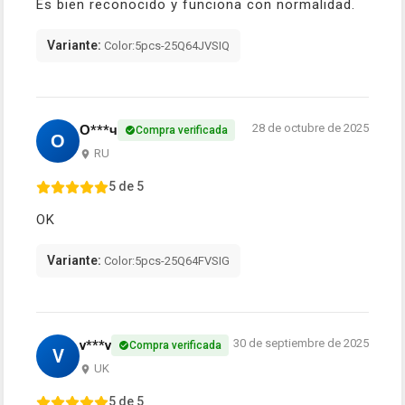
Es bien reconocido y funciona con normalidad.
Variante:
Color:5pcs-25Q64JVSIQ
28 de octubre de 2025
О***ч
Compra verificada
О
RU
5 de 5
OK
Variante:
Color:5pcs-25Q64FVSIG
30 de septiembre de 2025
v***v
Compra verificada
V
UK
5 de 5