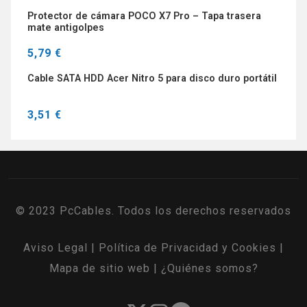
Protector de cámara POCO X7 Pro – Tapa trasera
mate antigolpes
5,79 €
Cable SATA HDD Acer Nitro 5 para disco duro portátil
3,51 €
© 2023 PcCables. Todos los derechos reservados
Aviso Legal
|
Política de Privacidad y Cookies
|
Mapa de sitio web
|
¿Quiénes somos?