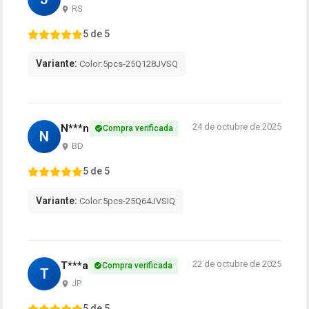
RS
5 de 5
Variante:
Color:5pcs-25Q128JVSQ
24 de octubre de 2025
N***n
Compra verificada
N
BD
5 de 5
Variante:
Color:5pcs-25Q64JVSIQ
22 de octubre de 2025
T***a
Compra verificada
T
JP
5 de 5