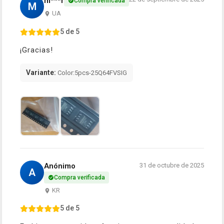
m***r
Compra verificada
M
UA
5 de 5
¡Gracias!
Variante:
Color:5pcs-25Q64FVSIG
Anónimo
31 de octubre de 2025
A
Compra verificada
KR
5 de 5