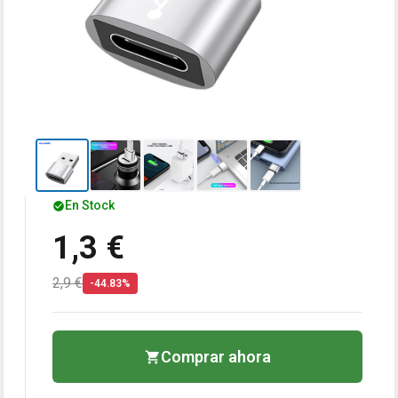
En Stock
1,3 €
2,9 €
-44.83%
Comprar ahora