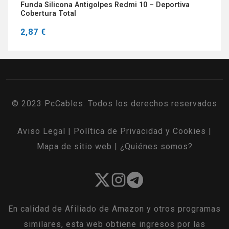
Funda Silicona Antigolpes Redmi 10 – Deportiva
Cobertura Total
2,87 €
© 2023 PcCables. Todos los derechos reservados
Aviso Legal
|
Política de Privacidad y Cookies
|
Mapa de sitio web
|
¿Quiénes somos?
En calidad de Afiliado de Amazon y otros programas
similares, esta web obtiene ingresos por las