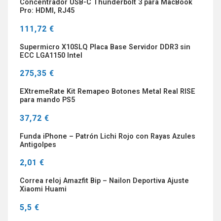
Concentrador USB-C Thunderbolt 3 para MacBook
Pro: HDMI, RJ45
111,72 €
Supermicro X10SLQ Placa Base Servidor DDR3 sin
ECC LGA1150 Intel
275,35 €
EXtremeRate Kit Remapeo Botones Metal Real RISE
para mando PS5
37,72 €
Funda iPhone – Patrón Lichi Rojo con Rayas Azules
Antigolpes
2,01 €
Correa reloj Amazfit Bip – Nailon Deportiva Ajuste
Xiaomi Huami
5,5 €