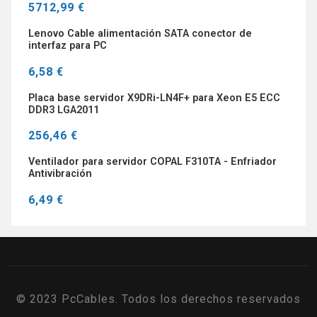
5712,99 €
Lenovo Cable alimentación SATA conector de
interfaz para PC
6,58 €
Placa base servidor X9DRi-LN4F+ para Xeon E5 ECC
DDR3 LGA2011
256,46 €
Ventilador para servidor COPAL F310TA - Enfriador
Antivibración
6,49 €
© 2023 PcCables. Todos los derechos reservados