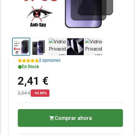
2 opiniones
En Stock
2,41 €
2,54 €
-94.88%
Comprar ahora