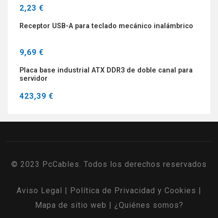
2,23 €
Receptor USB-A para teclado mecánico inalámbrico
9,69 €
Placa base industrial ATX DDR3 de doble canal para
servidor
423,39 €
© 2023 PcCables. Todos los derechos reservados
Aviso Legal
|
Política de Privacidad y Cookies
|
Mapa de sitio web
|
¿Quiénes somos?