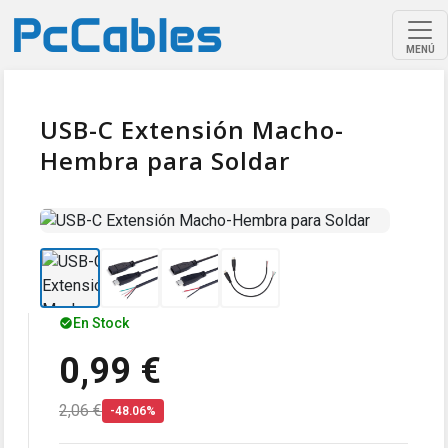
MENÚ
USB-C Extensión Macho-
Hembra para Soldar
En Stock
0,99 €
2,06 €
-48.06%