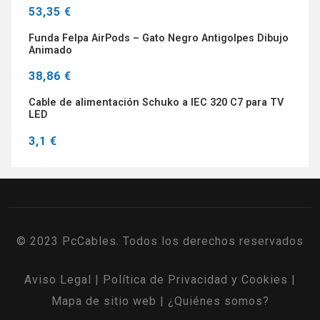
53,35 €
Funda Felpa AirPods – Gato Negro Antigolpes Dibujo
Animado
38,86 €
Cable de alimentación Schuko a IEC 320 C7 para TV
LED
3,1 €
© 2023 PcCables. Todos los derechos reservados
Aviso Legal
|
Política de Privacidad y Cookies
|
Mapa de sitio web
|
¿Quiénes somos?