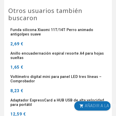
Otros usuarios también
buscaron
Funda silicona Xiaomi 11T/14T Perro animado
antigolpes suave
2,69 €
Anillo encuadernación espiral resorte A4 para hojas
sueltas
1,65 €
Voltímetro digital mini para panel LED tres líneas –
Comprobador
8,23 €
Adaptador ExpressCard a HUB USB de alta velocidad
para portátil
AÑADIR A LA CESTA
12,59 €