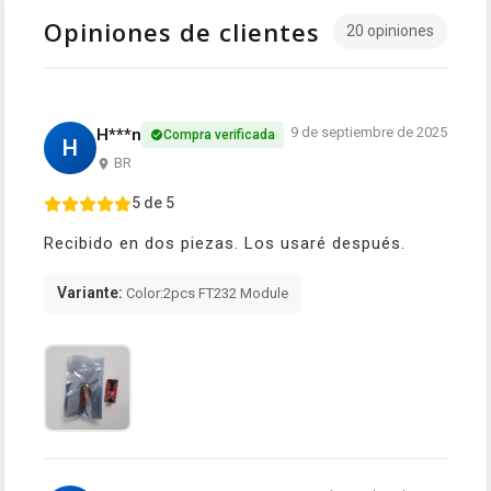
Opiniones de clientes
20 opiniones
9 de septiembre de 2025
H***n
Compra verificada
H
BR
5 de 5
Recibido en dos piezas. Los usaré después.
Variante:
Color:2pcs FT232 Module