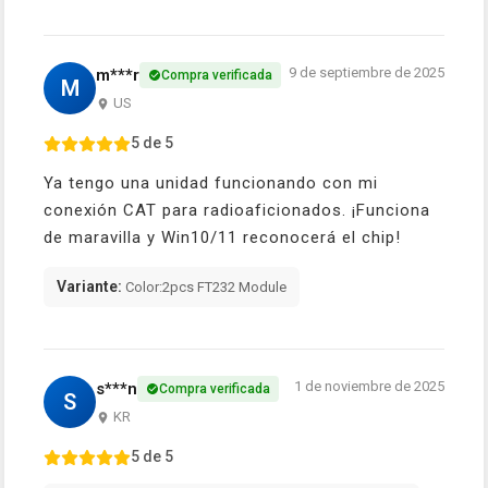
9 de septiembre de 2025
m***r
Compra verificada
M
US
5 de 5
Ya tengo una unidad funcionando con mi
conexión CAT para radioaficionados. ¡Funciona
de maravilla y Win10/11 reconocerá el chip!
Variante:
Color:2pcs FT232 Module
1 de noviembre de 2025
s***n
Compra verificada
S
KR
5 de 5