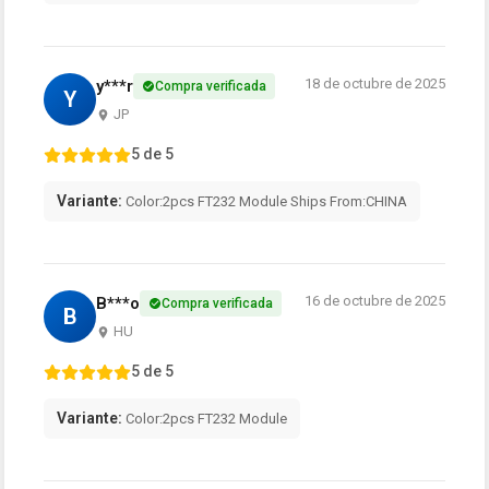
18 de octubre de 2025
y***r
Compra verificada
Y
JP
5 de 5
Variante:
Color:2pcs FT232 Module Ships From:CHINA
16 de octubre de 2025
B***o
Compra verificada
B
HU
5 de 5
Variante:
Color:2pcs FT232 Module