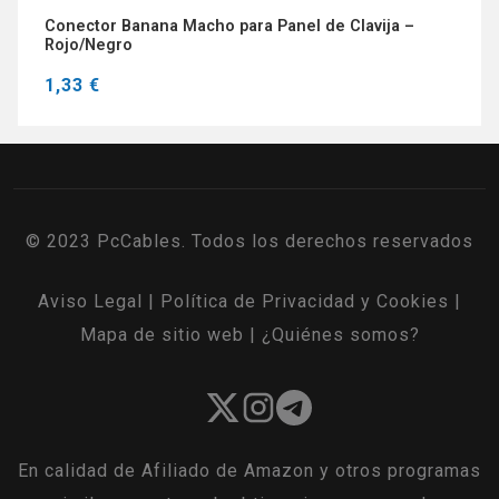
Conector Banana Macho para Panel de Clavija –
Rojo/Negro
1,33 €
© 2023 PcCables. Todos los derechos reservados
Aviso Legal
|
Política de Privacidad y Cookies
|
Mapa de sitio web
|
¿Quiénes somos?
En calidad de Afiliado de Amazon y otros programas