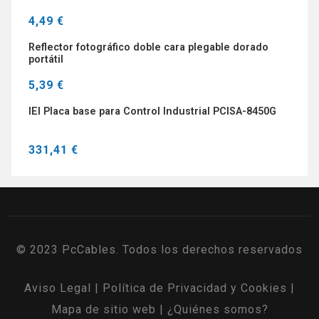
4,49 €
Reflector fotográfico doble cara plegable dorado
portátil
5,39 €
IEI Placa base para Control Industrial PCISA-8450G
331,41 €
© 2023 PcCables. Todos los derechos reservados
Aviso Legal
|
Política de Privacidad y Cookies
|
Mapa de sitio web
|
¿Quiénes somos?