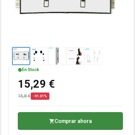
En Stock
15,29 €
16,8 €
-91.01%
Comprar ahora