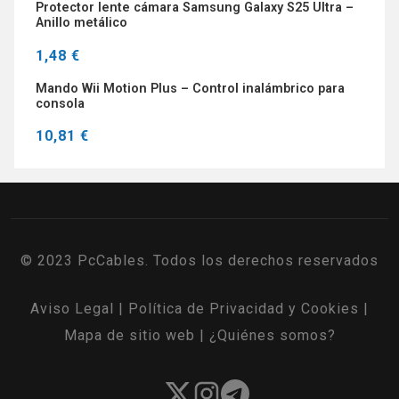
Protector lente cámara Samsung Galaxy S25 Ultra –
Anillo metálico
1,48 €
Mando Wii Motion Plus – Control inalámbrico para
consola
10,81 €
© 2023 PcCables. Todos los derechos reservados
Aviso Legal
|
Política de Privacidad y Cookies
|
Mapa de sitio web
|
¿Quiénes somos?