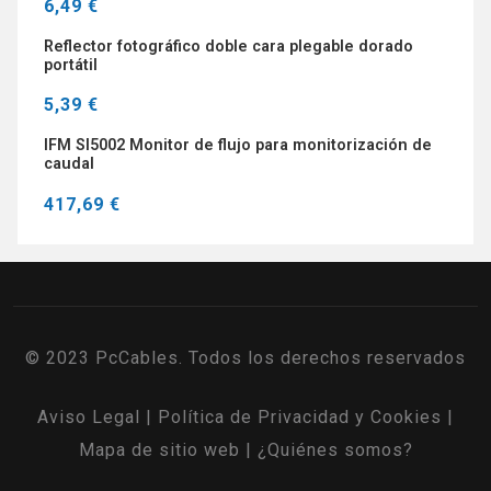
6,49 €
Reflector fotográfico doble cara plegable dorado
portátil
5,39 €
IFM SI5002 Monitor de flujo para monitorización de
caudal
417,69 €
© 2023 PcCables. Todos los derechos reservados
Aviso Legal
|
Política de Privacidad y Cookies
|
Mapa de sitio web
|
¿Quiénes somos?