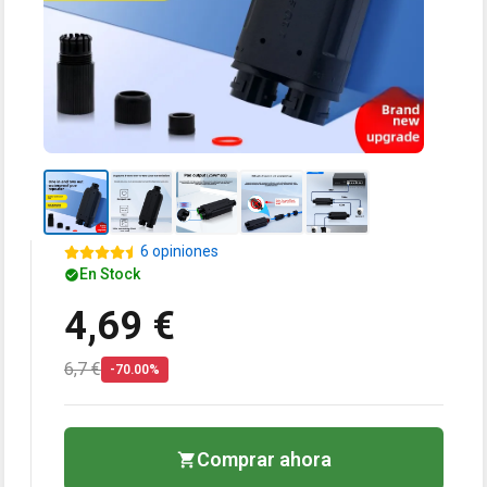
6 opiniones
En Stock
4,69 €
6,7 €
-70.00%
Comprar ahora