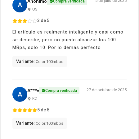
5 de julio de 2025
Anónimo
Compra verificada
A
US
3 de 5
El artículo es realmente inteligente y casi como
se describe, pero no puedo alcanzar los 100
MBps, solo 10. Por lo demás perfecto
Variante:
Color:100mbps
27 de octubre de 2025
A***v
Compra verificada
A
KZ
5 de 5
Variante:
Color:100mbps