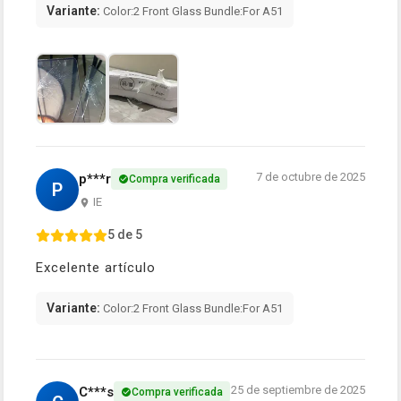
Variante:
Color:2 Front Glass Bundle:For A51
7 de octubre de 2025
p***r
Compra verificada
P
IE
5 de 5
Excelente artículo
Variante:
Color:2 Front Glass Bundle:For A51
25 de septiembre de 2025
C***s
Compra verificada