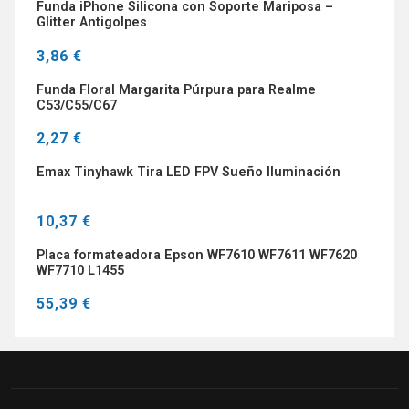
Funda iPhone Silicona con Soporte Mariposa –
Glitter Antigolpes
3,86 €
Funda Floral Margarita Púrpura para Realme
C53/C55/C67
2,27 €
Emax Tinyhawk Tira LED FPV Sueño Iluminación
10,37 €
Placa formateadora Epson WF7610 WF7611 WF7620
WF7710 L1455
55,39 €