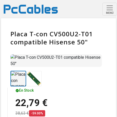
MENÚ
Placa T-con CV500U2-T01
compatible Hisense 50"
En Stock
22,79 €
38,63 €
-59.00%