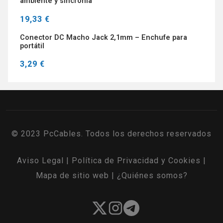
ambiente y sincronía
19,33 €
Conector DC Macho Jack 2,1mm – Enchufe para
portátil
3,29 €
© 2023 PcCables. Todos los derechos reservados
Aviso Legal
|
Política de Privacidad y Cookies
|
Mapa de sitio web
|
¿Quiénes somos?