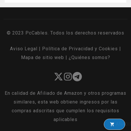
© 2023 PcCables. Todos los derechos reservados
Aviso Legal
|
Política de Privacidad y Cookies
|
Mapa de sitio web
|
¿Quiénes somos?
En calidad de Afiliado de Amazon y otros programas
similares, esta web obtiene ingresos por las
compras adscritas que cumplen los requisitos
aplicables
AÑADIR A 