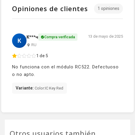
Opiniones de clientes
1 opiniones
13 de mayo de 2025
К***ч
Compra verificada
К
RU
1 de 5
No funciona con el módulo RC522. Defectuoso
o no apto.
Variante:
Color:IC Key Red
Otros usuarios también