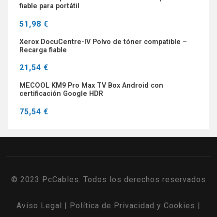
fiable para portátil
51,98 €
Xerox DocuCentre-IV Polvo de tóner compatible –
Recarga fiable
21,54 €
MECOOL KM9 Pro Max TV Box Android con
certificación Google HDR
75,54 €
© 2023 PcCables. Todos los derechos reservados
Aviso Legal
|
Política de Privacidad y Cookies
|