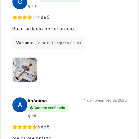
C
PT
4 de 5
Buen artículo por el precio.
Variante:
Color:120 Degrees GOOD
Anónimo
1 de noviembre de 2025
A
Compra verificada
NL
5 de 5
mejor reemplazo