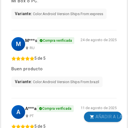
Mi Box o PC.
Variante:
Color:Android Version Ships From:express
24 de agosto de 2025
M***s
Compra verificada
M
RU
5 de 5
Buen producto
Variante:
Color:Android Version Ships From:brazil
11 de agosto de 2025
A***a
Compra verificada
A
PT
AÑADIR A LA CESTA
5 de 5