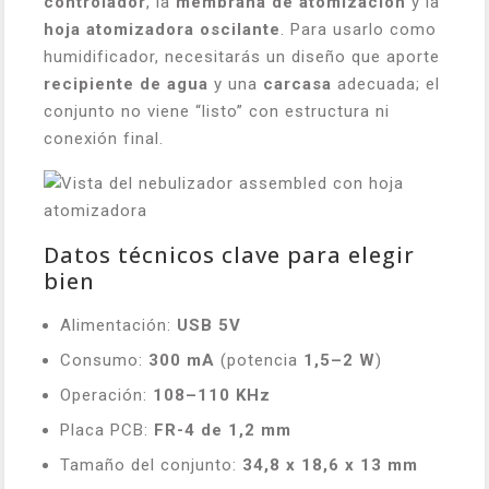
controlador
, la
membrana de atomización
y la
hoja atomizadora oscilante
. Para usarlo como
humidificador, necesitarás un diseño que aporte
recipiente de agua
y una
carcasa
adecuada; el
conjunto no viene “listo” con estructura ni
conexión final.
Datos técnicos clave para elegir
bien
Alimentación:
USB 5V
Consumo:
300 mA
(potencia
1,5–2 W
)
Operación:
108–110 KHz
Placa PCB:
FR-4 de 1,2 mm
Tamaño del conjunto:
34,8 x 18,6 x 13 mm