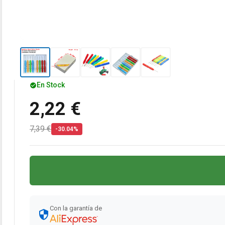
En Stock
2,22 €
7,39 €
-30.04%
Con la garantía de