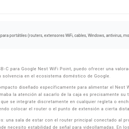
para portátiles (routers, extensores WiFi, cables, Windows, antivirus, mo
SB-C para Google Nest WiFi Point, puedo ofrecer una valor
 solvencia en el ecosistema doméstico de Google.
ompacto diseñado específicamente para alimentar el Nest W
llamaba la atención al sacarlo de la caja es precisamente 
que se integrate discretamente en cualquier regleta o enchu
ndo colocar el router o el punto de extensión a cierta dist
es: una sala de estar con el router principal conectado al 
onde necesito estabilidad de señal para videollamadas. En lo