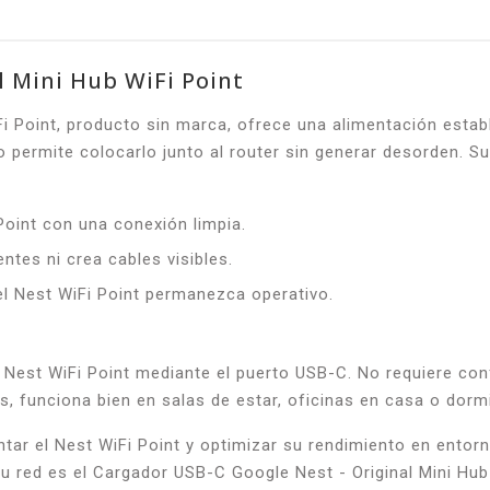
l Mini Hub WiFi Point
i Point, producto sin marca, ofrece una alimentación establ
mite colocarlo junto al router sin generar desorden. Su di
oint con una conexión limpia.
es ni crea cables visibles.
el Nest WiFi Point permanezca operativo.
l Nest WiFi Point mediante el puerto USB-C. No requiere conf
, funciona bien en salas de estar, oficinas en casa o dormit
tar el Nest WiFi Point y optimizar su rendimiento en entorn
tu red es el Cargador USB-C Google Nest - Original Mini Hub 