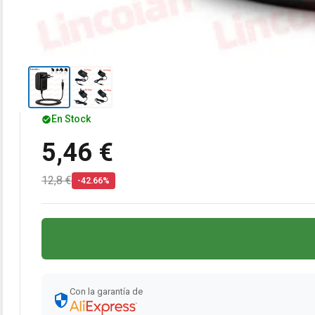
En Stock
5,46 €
12,8 €
-42.66%
Con la garantía de