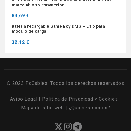
XP Power ECS130 Fuente de alimentación AC-DC
marco abierto convección
83,69 €
Batería recargable Game Boy DMG – Litio para
módulo de carga
32,12 €
© 2023 PcCables. Todos los derechos reservados
Aviso Legal
|
Política de Privacidad y Cookies
|
Mapa de sitio web
|
¿Quiénes somos?