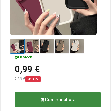
En Stock
0,99 €
2,39 €
-41.42%
Comprar ahora