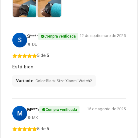
12 de septiembre de 2025
S***r
Compra verificada
S
DE
5 de 5
Está bien.
Variante:
Color:Black Size:Xiaomi Watch2
15 de agosto de 2025
M***r
Compra verificada
M
MX
5 de 5