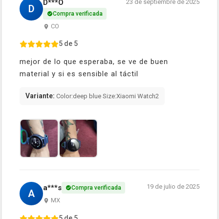
D***O
23 de septiembre de 2025
D
Compra verificada
CO
5 de 5
mejor de lo que esperaba, se ve de buen
material y si es sensible al táctil
Variante:
Color:deep blue Size:Xiaomi Watch2
19 de julio de 2025
a***s
Compra verificada
A
MX
5 de 5