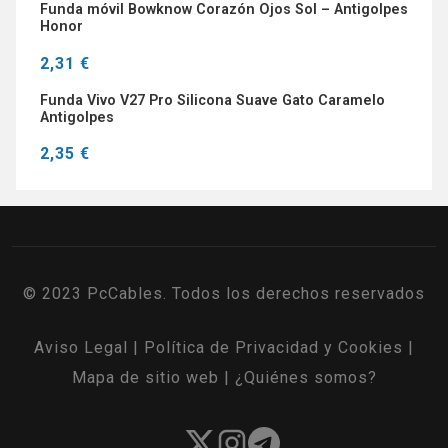
Funda móvil Bowknow Corazón Ojos Sol – Antigolpes
Honor
2,31 €
Funda Vivo V27 Pro Silicona Suave Gato Caramelo
Antigolpes
2,35 €
© 2023 PcCables. Todos los derechos reservados
Aviso Legal
|
Política de Privacidad y Cookies
|
Mapa de sitio web
|
¿Quiénes somos?