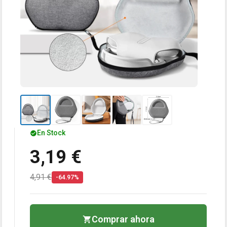
En Stock
3,19 €
4,91 €
-64.97%
Comprar ahora