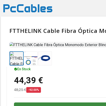
FTTHELINK Cable Fibra Óptica M
En Stock
44,39 €
48,25 €
-92.00%