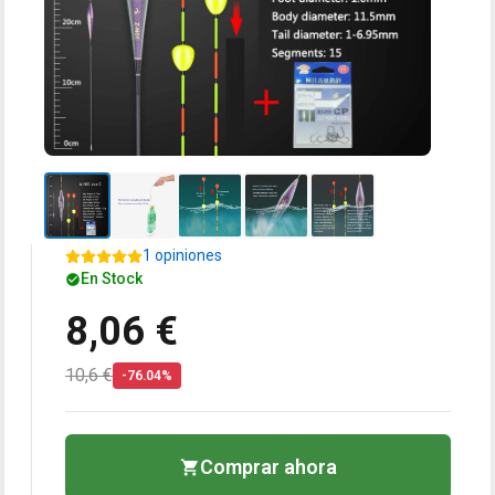
1 opiniones
En Stock
8,06 €
10,6 €
-76.04%
Comprar ahora