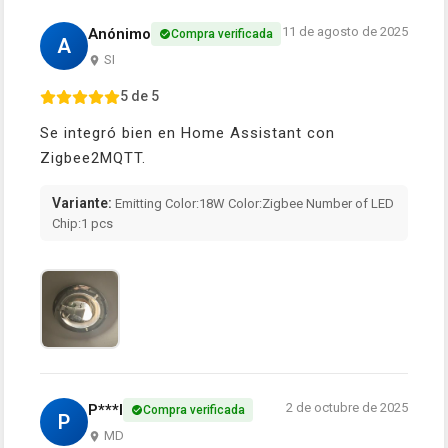
11 de agosto de 2025
Anónimo
Compra verificada
A
SI
5 de 5
Se integró bien en Home Assistant con
Zigbee2MQTT.
Variante:
Emitting Color:18W Color:Zigbee Number of LED
Chip:1 pcs
2 de octubre de 2025
P***l
Compra verificada
P
MD