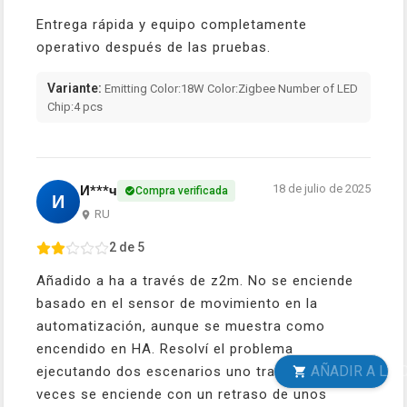
Entrega rápida y equipo completamente
operativo después de las pruebas.
Variante:
Emitting Color:18W Color:Zigbee Number of LED
Chip:4 pcs
18 de julio de 2025
И***ч
Compra verificada
И
RU
2 de 5
Añadido a ha a través de z2m. No se enciende
basado en el sensor de movimiento en la
automatización, aunque se muestra como
encendido en HA. Resolví el problema
AÑADIR A LA CESTA
ejecutando dos escenarios uno tras otro. A
veces se enciende con un retraso de unos