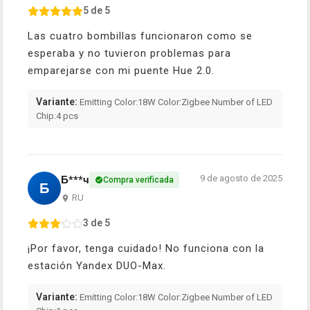
5 de 5
Las cuatro bombillas funcionaron como se
esperaba y no tuvieron problemas para
emparejarse con mi puente Hue 2.0.
Variante:
Emitting Color:18W Color:Zigbee Number of LED
Chip:4 pcs
9 de agosto de 2025
Б***ч
Compra verificada
Б
RU
3 de 5
¡Por favor, tenga cuidado! No funciona con la
estación Yandex DUO-Max.
Variante:
Emitting Color:18W Color:Zigbee Number of LED