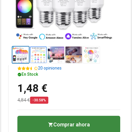
20 opiniones
En Stock
1,48 €
4,84 €
-30.58%
Comprar ahora