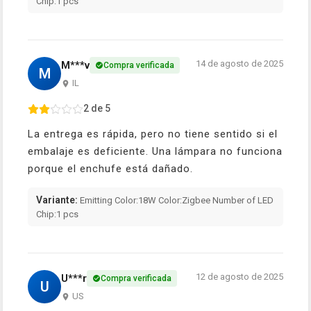
Chip:1 pcs
14 de agosto de 2025
M***v
Compra verificada
M
IL
2 de 5
La entrega es rápida, pero no tiene sentido si el
embalaje es deficiente. Una lámpara no funciona
porque el enchufe está dañado.
Variante:
Emitting Color:18W Color:Zigbee Number of LED
Chip:1 pcs
12 de agosto de 2025
U***r
Compra verificada
U
US