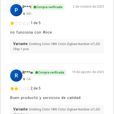
2 de octubre de 2025
P***l
Compra verificada
P
MD
1 de 5
no funciona con Alice
Variante:
Emitting Color:18W Color:Zigbee Number of LED
Chip:1 pcs
19 de agosto de 2025
R***w
Compra verificada
R
CA
2 de 5
Buen producto y servicios de calidad.
Variante:
Emitting Color:18W Color:Zigbee Number of LED