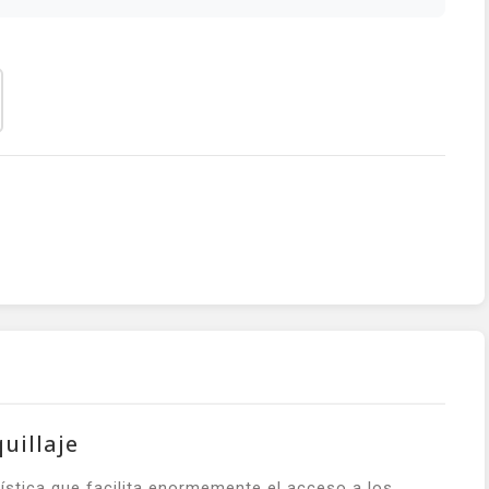
uillaje
ística que facilita enormemente el acceso a los