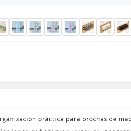
rganización práctica para brochas de maq
destaca por su diseño vertical autoportante, una caracter