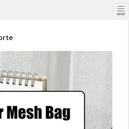
MENÚ
orte