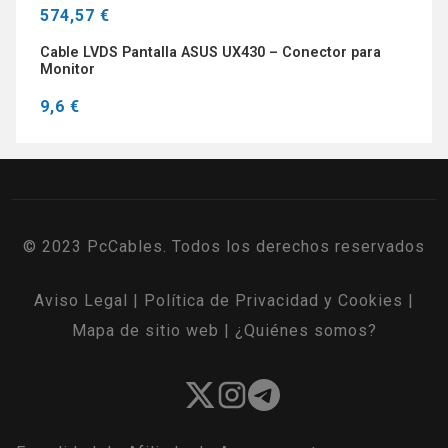
574,57 €
Cable LVDS Pantalla ASUS UX430 – Conector para
Monitor
9,6 €
© 2023 PcCables. Todos los derechos reservados
Aviso Legal
|
Política de Privacidad y Cookies
|
Mapa de sitio web
|
¿Quiénes somos?