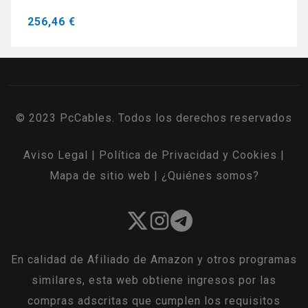
256,46 €
© 2023 PcCables. Todos los derechos reservados
Aviso Legal
|
Política de Privacidad y Cookies
|
Mapa de sitio web
|
¿Quiénes somos?
En calidad de Afiliado de Amazon y otros programas
similares, esta web obtiene ingresos por las
compras adscritas que cumplen los requisitos