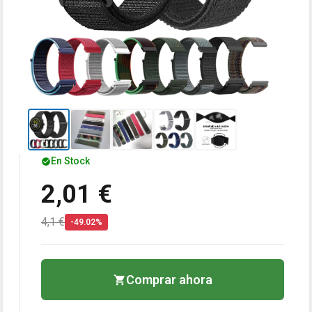
En Stock
2,01 €
4,1 €
-49.02%
Comprar ahora