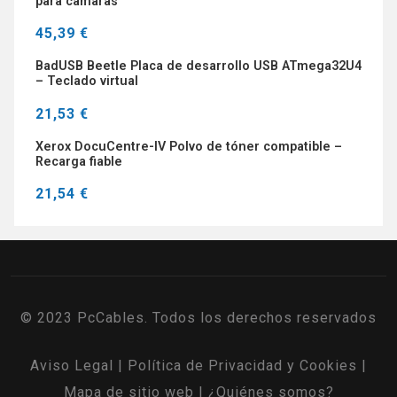
para cámaras
45,39 €
BadUSB Beetle Placa de desarrollo USB ATmega32U4
– Teclado virtual
21,53 €
Xerox DocuCentre-IV Polvo de tóner compatible –
Recarga fiable
21,54 €
© 2023 PcCables. Todos los derechos reservados
Aviso Legal
|
Política de Privacidad y Cookies
|
Mapa de sitio web
|
¿Quiénes somos?