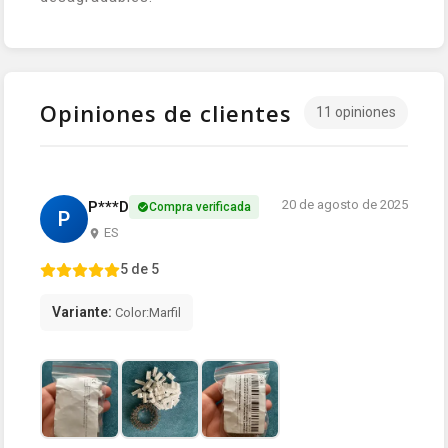
Opiniones de clientes
11 opiniones
20 de agosto de 2025
P***D
Compra verificada
P
ES
5 de 5
Variante:
Color:Marfil