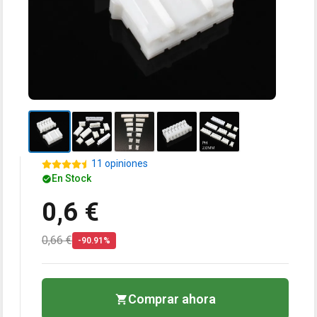
11 opiniones
En Stock
0,6 €
0,66 €
-90.91%
Comprar ahora