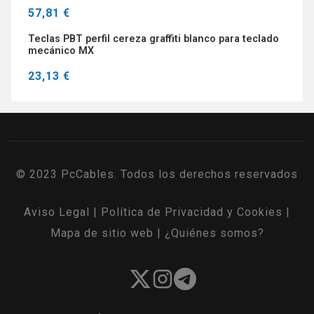
57,81 €
Teclas PBT perfil cereza graffiti blanco para teclado
mecánico MX
23,13 €
© 2023 PcCables. Todos los derechos reservados
Aviso Legal
|
Política de Privacidad y Cookies
|
Mapa de sitio web
|
¿Quiénes somos?