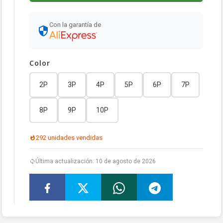
Con la garantía de
Color
2P
3P
4P
5P
6P
7P
8P
9P
10P
292 unidades vendidas
Última actualización: 10 de agosto de 2026