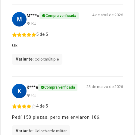
4 de abril de 2026
М***ч
Compra verificada
М
RU
5 de 5
Ok
Variante:
Color:múltiple
23 de marzo de 2026
К***в
Compra verificada
К
RU
4 de 5
Pedí 150 piezas, pero me enviaron 106.
Variante:
Color:Verde militar