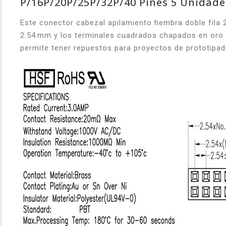
P/16P/20P/25P/32P/40 Pines 5 Unidade
Este conector cabezal apilamiento hembra doble fila 
2.54 mm y los terminales cuadrados chapados en oro a
permite tener repuestos para proyectos de prototipa