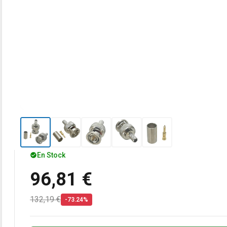
En Stock
96,81 €
132,19 €
-73.24%