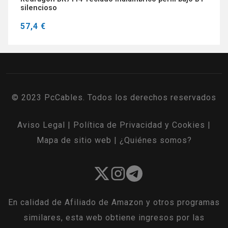
silencioso
57,4 €
© 2023 PcCables. Todos los derechos reservados
Aviso Legal
|
Política de Privacidad y Cookies
|
Mapa de sitio web
|
¿Quiénes somos?
En calidad de Afiliado de Amazon y otros programas
similares, esta web obtiene ingresos por las