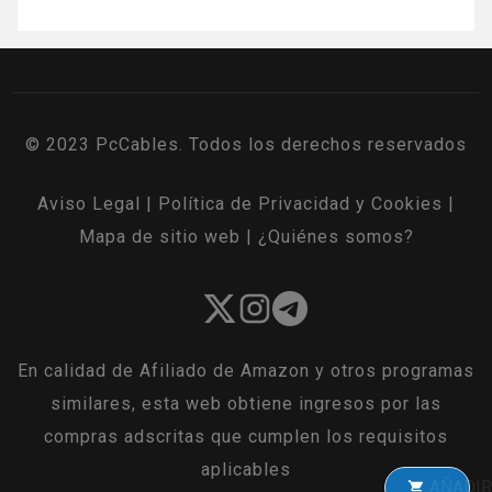
© 2023 PcCables. Todos los derechos reservados
Aviso Legal
|
Política de Privacidad y Cookies
|
Mapa de sitio web
|
¿Quiénes somos?
En calidad de Afiliado de Amazon y otros programas
similares, esta web obtiene ingresos por las
compras adscritas que cumplen los requisitos
aplicables
AÑADIR A LA