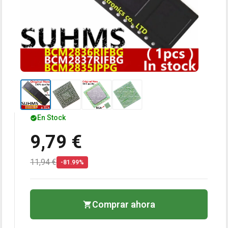
En Stock
9,79 €
11,94 €
-81.99%
Comprar ahora