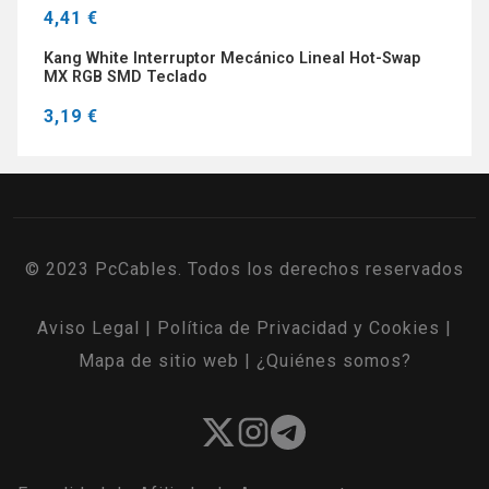
4,41 €
Kang White Interruptor Mecánico Lineal Hot-Swap
MX RGB SMD Teclado
3,19 €
© 2023 PcCables. Todos los derechos reservados
Aviso Legal
|
Política de Privacidad y Cookies
|
Mapa de sitio web
|
¿Quiénes somos?