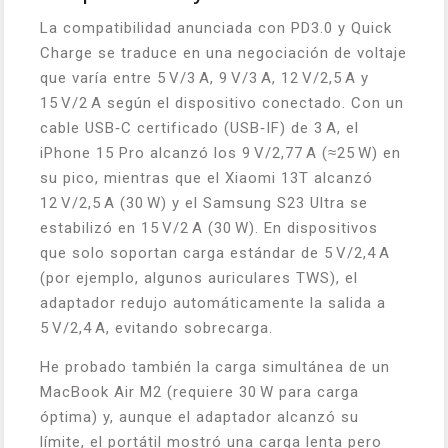
La compatibilidad anunciada con PD3.0 y Quick
Charge se traduce en una negociación de voltaje
que varía entre 5 V/3 A, 9 V/3 A, 12 V/2,5 A y
15 V/2 A según el dispositivo conectado. Con un
cable USB‑C certificado (USB‑IF) de 3 A, el
iPhone 15 Pro alcanzó los 9 V/2,77 A (≈25 W) en
su pico, mientras que el Xiaomi 13T alcanzó
12 V/2,5 A (30 W) y el Samsung S23 Ultra se
estabilizó en 15 V/2 A (30 W). En dispositivos
que solo soportan carga estándar de 5 V/2,4 A
(por ejemplo, algunos auriculares TWS), el
adaptador redujo automáticamente la salida a
5 V/2,4 A, evitando sobrecarga.
He probado también la carga simultánea de un
MacBook Air M2 (requiere 30 W para carga
óptima) y, aunque el adaptador alcanzó su
límite, el portátil mostró una carga lenta pero