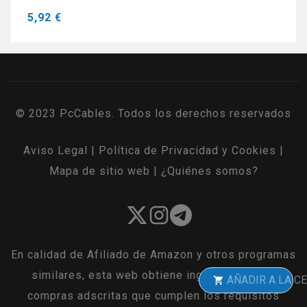
5,92 €
© 2023 PcCables. Todos los derechos reservados
Aviso Legal
|
Política de Privacidad y Cookies
|
Mapa de sitio web
|
¿Quiénes somos?
En calidad de Afiliado de Amazon y otros programas
similares, esta web obtiene ingresos por las
AÑADIR A LA CESTA
compras adscritas que cumplen los requisitos