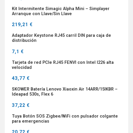
Kit Intermitente Simagic Alpha Mini – Simplayer
Arranque con Llave/Sin Llave
219,21 €
Adaptador Keystone RJ45 carril DIN para caja de
distribución
7,1 €
Tarjeta de red PCIe RJ45 FENVI con Intel I226 alta
velocidad
43,77 €
SKOWER Batería Lenovo Xiaoxin Air 14ARR/15IKBR –
Ideapad 530s, Flex 6
37,22 €
Tuya Botón SOS Zigbee/WiFi con pulsador colgante
para emergencias
20,72 €