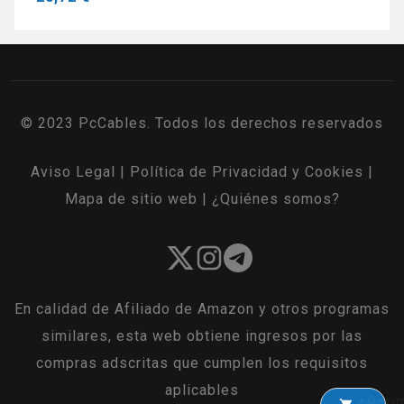
© 2023 PcCables. Todos los derechos reservados
Aviso Legal
|
Política de Privacidad y Cookies
|
Mapa de sitio web
|
¿Quiénes somos?
En calidad de Afiliado de Amazon y otros programas
similares, esta web obtiene ingresos por las
compras adscritas que cumplen los requisitos
aplicables