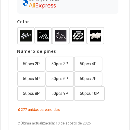
Color
Número de pines
50pcs 2P
50pcs 3P
50pcs 4P
50pcs 5P
50pcs 6P
50pcs 7P
50pcs 8P
50pcs 9P
50pcs 10P
277 unidades vendidas
Última actualización: 10 de agosto de 2026